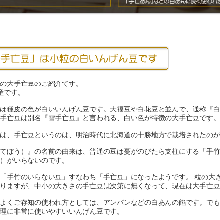
の大手亡豆のご紹介です。
産です。
は種皮の色が白いいんげん豆です。大福豆や白花豆と並んで、通称『白
手亡豆は別名『雪手亡豆』と言われる、白い色が特徴の大手亡豆です。
は、手亡豆というのは、明治時代に北海道の十勝地方で栽培されたのが
てぼう）』の名前の由来は、普通の豆は蔓がのびたら支柱にする「手竹
）がいらないのです。
「手竹のいらない豆」すなわち「手亡豆」になったようです。 粒の大
りますが、中小の大きさの手亡豆は次第に無くなって、現在は大手亡豆
よくご存知の使われ方としては、アンパンなどの白あんの餡です。でも
理に非常に使いやすいいんげん豆です。