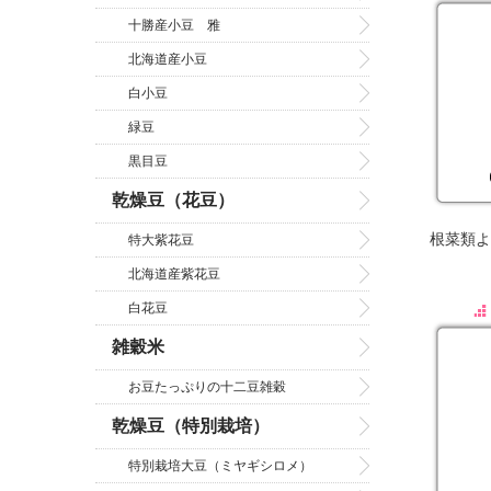
十勝産小豆 雅
北海道産小豆
白小豆
緑豆
黒目豆
乾燥豆（花豆）
根菜類よ
特大紫花豆
北海道産紫花豆
白花豆
雑穀米
お豆たっぷりの十二豆雑穀
乾燥豆（特別栽培）
特別栽培大豆（ミヤギシロメ）