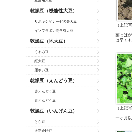
豆腐用大豆
乾燥豆（機能性大豆）
リポキシゲナーゼ欠失大豆
（上記写
イソフラボン高含有大豆
葉っぱが
は早くも
乾燥豆（地大豆）
くるみ豆
紅大豆
雁喰い豆
乾燥豆（えんどう豆）
赤えんどう豆
青えんどう豆
（上記写
乾燥豆（いんげん豆）
一ヶ月以
とら豆
大正金時豆