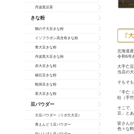
丹波黒豆茶
きな粉
鶴の子大豆きな粉
イソフラボン高含有きな粉
青大豆きな粉
北海道産
令和6年
丹波黒大豆きな粉
赤大豆きな粉
大手亡豆
当店の大
秘伝豆きな粉
そもそも
鞍掛豆きな粉
『手亡（
茶大豆きな粉
柱（手竹
豆パウダー
そこで、
豆」とあ
大豆パウダー（リポ欠大豆）
皆さんが
青えんどう豆パウダー
色々な料
白いんげん豆パウダー