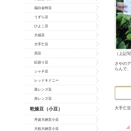
福白金時豆
うずら豆
ひよこ豆
大福豆
大手亡豆
貝豆
（上記写
紅絞り豆
さやのア
らんで、
シャチ豆
レッドキドニー
茶レンズ豆
赤レンズ豆
大手亡豆
乾燥豆（小豆）
丹波大納言小豆
大粒大納言小豆