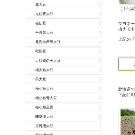
赤大豆
（上記写
大粒青大豆
マヨネー
秘伝豆
換えても
丹波黒大豆
上記の「
北海道産黒大豆
鞍掛豆
大粒鶴の子大豆
極大粒大豆
茶大豆
極小粒大豆
北海道で
下記に6
極小粒青大豆
極小粒黒豆
味噌用大豆
豆乳用大豆