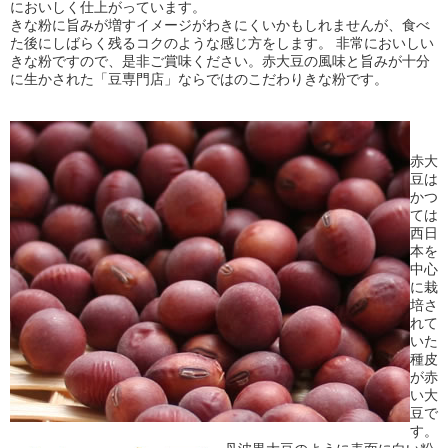
においしく仕上がっています。
きな粉に旨みが増すイメージがわきにくいかもしれませんが、食べ
た後にしばらく残るコクのような感じ方をします。 非常においしい
きな粉ですので、是非ご賞味ください。赤大豆の風味と旨みが十分
に生かされた「豆専門店」ならではのこだわりきな粉です。
赤大
豆は
かつ
ては
西日
本を
中心
に栽
培さ
れて
いた
種皮
が赤
い大
豆で
す。