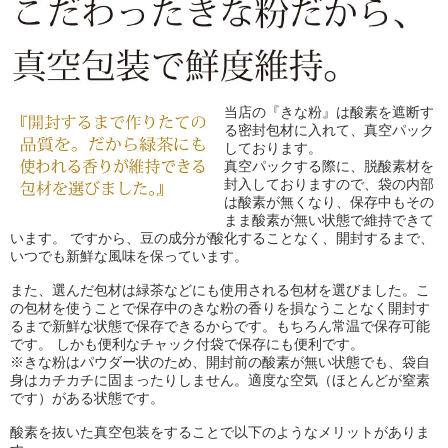
当店の『きな粉』は酸素を遮断す
る密封包材に入れて、真空パック
しております。
真空パックする際に、脱酸素材を
封入しておりますので、袋の内部
は酸素が無くなり、保存中もその
まま酸素が無い状態で維持できて
います。 ですから、豆の成分が酸化することなく、開封するまで、
いつでも新鮮な風味を保っています。
また、選んだ包材は緑茶などにも使用される包材を選びました。こ
の包材を使うことで保存中のきな粉の香りを損なうことなく開封す
るまで新鮮な状態で保存できるからです。もちろん常温で保存可能
です。 しかも便利なチャック付袋で保存にも便利です。
※きな粉はパウダー状のため、開封前の酸素が無い状態でも、袋自
身はカチカチに固まったりしません。適度な空気（ほとんどが窒素
です）がある状態です。
酸素を抜いた真空包装をすることで以下のようなメリットがありま