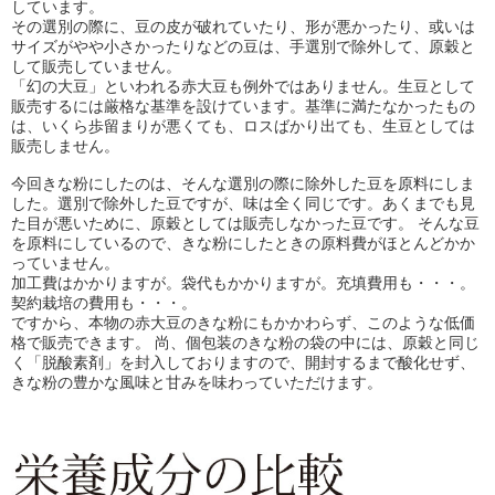
しています。
その選別の際に、豆の皮が破れていたり、形が悪かったり、或いは
サイズがやや小さかったりなどの豆は、手選別で除外して、原穀と
して販売していません。
「幻の大豆」といわれる赤大豆も例外ではありません。生豆として
販売するには厳格な基準を設けています。基準に満たなかったもの
は、いくら歩留まりが悪くても、ロスばかり出ても、生豆としては
販売しません。
今回きな粉にしたのは、そんな選別の際に除外した豆を原料にしま
した。選別で除外した豆ですが、味は全く同じです。あくまでも見
た目が悪いために、原穀としては販売しなかった豆です。 そんな豆
を原料にしているので、きな粉にしたときの原料費がほとんどかか
っていません。
加工費はかかりますが。袋代もかかりますが。充填費用も・・・。
契約栽培の費用も・・・。
ですから、本物の赤大豆のきな粉にもかかわらず、このような低価
格で販売できます。 尚、個包装のきな粉の袋の中には、原穀と同じ
く「脱酸素剤」を封入しておりますので、開封するまで酸化せず、
きな粉の豊かな風味と甘みを味わっていただけます。