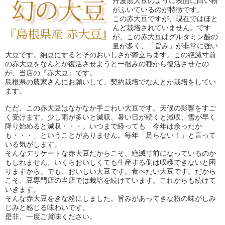
丹波黒大豆のように表面に白い粉
がふいているのが特徴です。
この赤大豆ですが、現在ではほと
んど栽培されていません。です
が、この赤大豆はグルタミン酸の
量が多く、「旨み」が非常に強い
大豆です。納豆にするとそのおいしさが際立ちます。この絶滅寸前
の赤大豆をなんとか復活させようと一掴みの種から復活させたの
が、当店の『赤大豆』です。
島根県の農家さんにお願いして、契約栽培でなんとか栽培をしてい
ます。
ただ、この赤大豆はなかなか手ごわい大豆です。天候の影響をすご
く受けます。少し雨が多いと減収、暑い日が続くと減収、雪が早く
降り始めると減収・・・。いつまで経っても「今年は余ったか
も・・・」ということがありません。毎年「足らない！」と言って
いる気がします。
そんなデリケートな赤大豆だからこそ、絶滅寸前になっているのか
もしれません。いくらおいしくても生産する側は収穫できないと困
りますから。でも、おいしい大豆です。食べたい大豆です。だから
こそ、豆専門店の当店では栽培を続けています。これからも続けて
いきます。
そんな赤大豆をきな粉にしました。旨みがあってきな粉の味がしみ
じみと感じる味わいです。
是非、一度ご賞味ください。