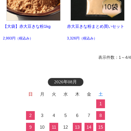
【大袋】赤大豆きな粉1kg
赤大豆きな粉まとめ買いセット
2,993円
（税込み）
3,326円
（税込み）
表示件数：1～4/4
2026年08月
日
月
火
水
木
金
土
1
2
3
4
5
6
7
8
9
10
11
12
13
14
15