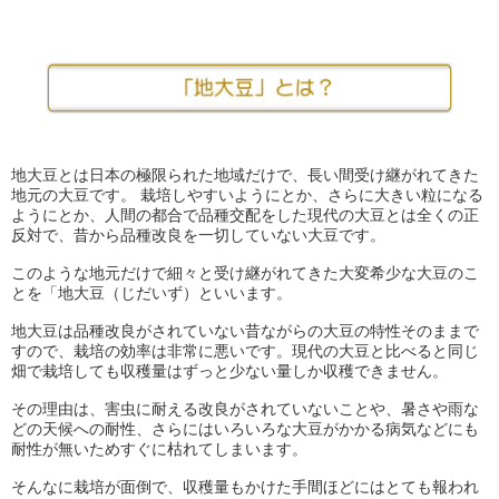
地大豆とは日本の極限られた地域だけで、長い間受け継がれてきた
地元の大豆です。 栽培しやすいようにとか、さらに大きい粒になる
ようにとか、人間の都合で品種交配をした現代の大豆とは全くの正
反対で、昔から品種改良を一切していない大豆です。
このような地元だけで細々と受け継がれてきた大変希少な大豆のこ
とを「地大豆（じだいず）といいます。
地大豆は品種改良がされていない昔ながらの大豆の特性そのままで
すので、栽培の効率は非常に悪いです。現代の大豆と比べると同じ
畑で栽培しても収穫量はずっと少ない量しか収穫できません。
その理由は、害虫に耐える改良がされていないことや、暑さや雨な
どの天候への耐性、さらにはいろいろな大豆がかかる病気などにも
耐性が無いためすぐに枯れてしまいます。
そんなに栽培が面倒で、収穫量もかけた手間ほどにはとても報われ