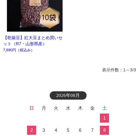
【乾燥豆】紅大豆まとめ買いセ
ット（R7・山形県産）
7,890円
（税込み）
表示件数：1～3/3
2026年08月
日
月
火
水
木
金
土
1
2
3
4
5
6
7
8