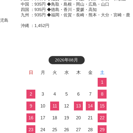
中国 ：935円 ◆鳥取・島根・岡山・広島・山口
四国 ：935円 ◆徳島・香川・愛媛・高知
九州 ：935円 ◆福岡・佐賀・長崎・熊本・大分・宮崎・鹿
児島
沖縄 ：1,452円
2026年08月
日
月
火
水
木
金
土
1
2
3
4
5
6
7
8
9
10
11
12
13
14
15
16
17
18
19
20
21
22
23
24
25
26
27
28
29