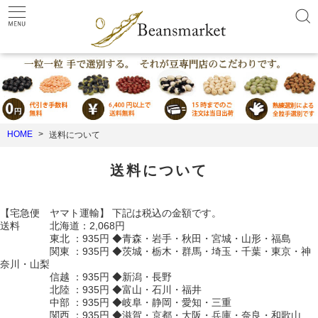
HOME
送料について
送料について
【宅急便 ヤマト運輸】 下記は税込の金額です。
送料 北海道：2,068円
東北 ：935円 ◆青森・岩手・秋田・宮城・山形・福島
関東 ：935円 ◆茨城・栃木・群馬・埼玉・千葉・東京・神
奈川・山梨
信越 ：935円 ◆新潟・長野
北陸 ：935円 ◆富山・石川・福井
中部 ：935円 ◆岐阜・静岡・愛知・三重
関西 ：935円 ◆滋賀・京都・大阪・兵庫・奈良・和歌山