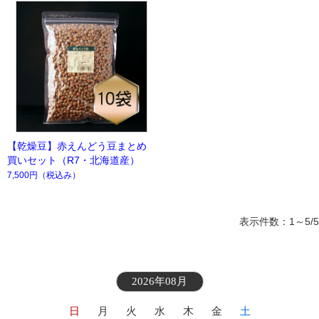
【乾燥豆】赤えんどう豆まとめ
買いセット（R7・北海道産）
7,500円
（税込み）
表示件数：1～5/5
2026年08月
日
月
火
水
木
金
土