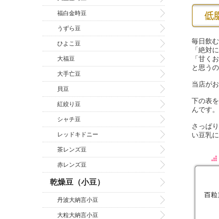
福白金時豆
うずら豆
毎日飲む
ひよこ豆
「絶対に
「甘くお
大福豆
と思うの
大手亡豆
当店がお
貝豆
下の表を
紅絞り豆
んです。
シャチ豆
さっぱり
い豆乳に
レッドキドニー
茶レンズ豆
赤レンズ豆
乾燥豆（小豆）
丹波大納言小豆
大粒大納言小豆