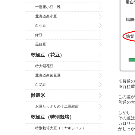
十勝産小豆 雅
北海道産小豆
白小豆
緑豆
黒目豆
乾燥豆（花豆）
特大紫花豆
北海道産紫花豆
※普通の
白花豆
※百粒重
雑穀米
この差が
普通の大
お豆たっぷりの十二豆雑穀
しかし、
乾燥豆（特別栽培）
その差は
カロリー
特別栽培大豆（ミヤギシロメ）
がしっか