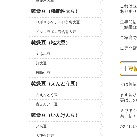
豆腐用大豆
これは豆
乾燥豆（機能性大豆）
ありませ
豆専門店
リポキシゲナーゼ欠失大豆
（結果は
イソフラボン高含有大豆
ご家庭で
乾燥豆（地大豆）
豆専門店
くるみ豆
紅大豆
雁喰い豆
乾燥豆（えんどう豆）
では何故
まず皆さ
赤えんどう豆
実はこの
青えんどう豆
ミヤギシ
乾燥豆（いんげん豆）
為、甘く
おいし
とら豆
大正金時豆