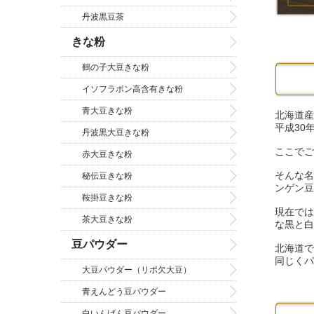
丹波黒豆茶
きな粉
鶴の子大豆きな粉
イソフラボン高含有きな粉
青大豆きな粉
北海道産
平成30
丹波黒大豆きな粉
ここでご
赤大豆きな粉
そんな名
秘伝豆きな粉
ンゲン豆
鞍掛豆きな粉
現在では
茶大豆きな粉
な黒と白
豆パウダー
北海道で
同じくパ
大豆パウダー（リポ欠大豆）
青えんどう豆パウダー
白いんげん豆パウダー