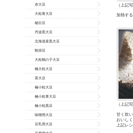
赤大豆
（上記写
大粒青大豆
加熱する
秘伝豆
丹波黒大豆
北海道産黒大豆
鞍掛豆
大粒鶴の子大豆
極大粒大豆
茶大豆
極小粒大豆
極小粒青大豆
（上記写
極小粒黒豆
甘く炊い
味噌用大豆
おいしく
豆乳用大豆
上記レシ