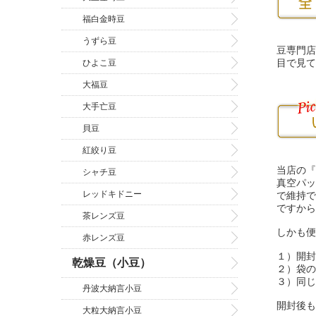
福白金時豆
うずら豆
豆専門店
目で見て
ひよこ豆
大福豆
大手亡豆
貝豆
紅絞り豆
当店の『
シャチ豆
真空パッ
レッドキドニー
で維持で
ですから
茶レンズ豆
しかも便
赤レンズ豆
１）開封
乾燥豆（小豆）
２）袋の
３）同じ
丹波大納言小豆
開封後も
大粒大納言小豆