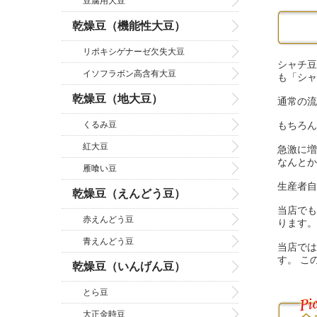
豆腐用大豆
乾燥豆（機能性大豆）
リポキシゲナーゼ欠失大豆
シャチ豆
イソフラボン高含有大豆
も「シャ
乾燥豆（地大豆）
通常の流
もちろん
くるみ豆
紅大豆
急激に増
なんとか
雁喰い豆
生産者自
乾燥豆（えんどう豆）
当店でも
赤えんどう豆
ります。
青えんどう豆
当店では
す。 こ
乾燥豆（いんげん豆）
とら豆
大正金時豆