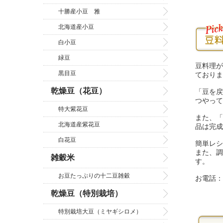
十勝産小豆 雅
北海道産小豆
白小豆
緑豆
豆料理が
黒目豆
ておりま
乾燥豆（花豆）
「豆を戻
つやって
特大紫花豆
また、「
北海道産紫花豆
品は完成
白花豆
簡単レシ
また、調
雑穀米
す。
お豆たっぷりの十二豆雑穀
お電話：08
乾燥豆（特別栽培）
特別栽培大豆（ミヤギシロメ）