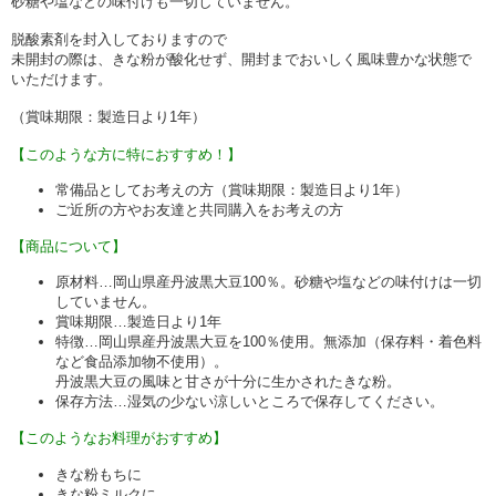
砂糖や塩などの味付けも一切していません。
脱酸素剤を封入しておりますので
未開封の際は、きな粉が酸化せず、開封までおいしく風味豊かな状態で
いただけます。
（賞味期限：製造日より1年）
【このような方に特におすすめ！】
常備品としてお考えの方（賞味期限：製造日より1年）
ご近所の方やお友達と共同購入をお考えの方
【商品について】
原材料…岡山県産丹波黒大豆100％。砂糖や塩などの味付けは一切
していません。
賞味期限…製造日より1年
特徴…岡山県産丹波黒大豆を100％使用。無添加（保存料・着色料
など食品添加物不使用）。
丹波黒大豆の風味と甘さが十分に生かされたきな粉。
保存方法…湿気の少ない涼しいところで保存してください。
【このようなお料理がおすすめ】
きな粉もちに
きな粉ミルクに