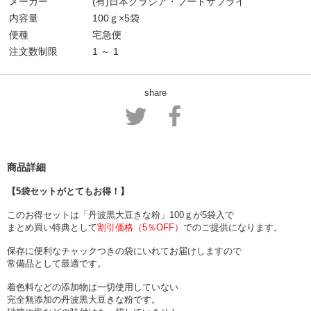
メーカー
(有)日本クラシア・フードサプライ
内容量
100ｇ×5袋
便種
宅急便
注文数制限
1 ～ 1
share
商品詳細
【5袋セットがとてもお得！】
このお得セットは「丹波黒大豆きな粉」100ｇが5袋入で
まとめ買い特典として
割引価格（5％OFF）
でのご提供になります。
保存に便利なチャックつきの袋にいれてお届けしますので
常備品として最適です。
着色料などの添加物は一切使用していない
完全無添加の丹波黒大豆きな粉です。