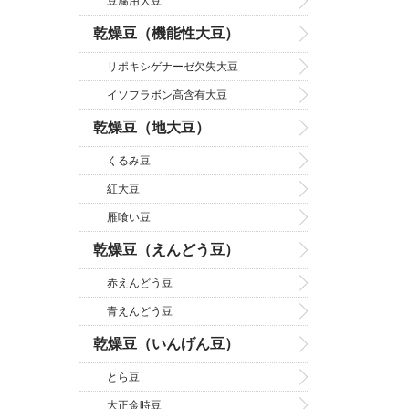
豆腐用大豆
乾燥豆（機能性大豆）
リポキシゲナーゼ欠失大豆
イソフラボン高含有大豆
乾燥豆（地大豆）
くるみ豆
紅大豆
雁喰い豆
乾燥豆（えんどう豆）
赤えんどう豆
青えんどう豆
乾燥豆（いんげん豆）
とら豆
大正金時豆