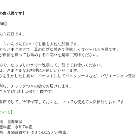
の白花豆です】
年産】
の白花豆です。
、白いんげん豆の中でも最も大粒な品種です。
でるとホクホクで、豆の自然な甘みで美味しく食べられるお豆です。
が自信を持ってお薦めする白花豆を是非ご賞味ください。
ので、たっぷりの水で一晩戻して、茹でてお使いください。
は、さまざまなお料理にお使いいただけます。
さを生かした甘煮や、ペーストにしてパスタソースなど、バリエーション豊
利な、チャックつきの袋でお届けします。
ころで1年以上は保存可能です。
塩茹でして、冷凍保存しておくと、いつでも使えて大変便利なお豆です。
ついて】
地…北海道産
産年度…
令和7年産
徴…食物繊維やビタミンB1などが豊富。