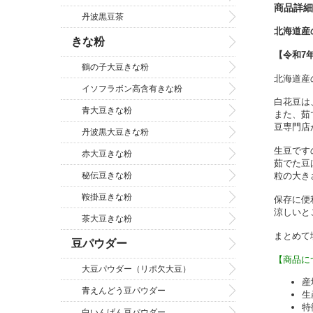
商品詳細
丹波黒豆茶
北海道産
きな粉
【令和7
鶴の子大豆きな粉
北海道産
イソフラボン高含有きな粉
白花豆は
青大豆きな粉
また、茹
豆専門店
丹波黒大豆きな粉
生豆です
赤大豆きな粉
茹でた豆
粒の大き
秘伝豆きな粉
鞍掛豆きな粉
保存に便
涼しいと
茶大豆きな粉
まとめて
豆パウダー
【商品に
大豆パウダー（リポ欠大豆）
産
青えんどう豆パウダー
生
特
白いんげん豆パウダー