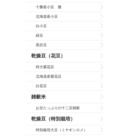
十勝産小豆 雅
北海道産小豆
白小豆
緑豆
黒目豆
乾燥豆（花豆）
特大紫花豆
北海道産紫花豆
白花豆
雑穀米
お豆たっぷりの十二豆雑穀
乾燥豆（特別栽培）
特別栽培大豆（ミヤギシロメ）