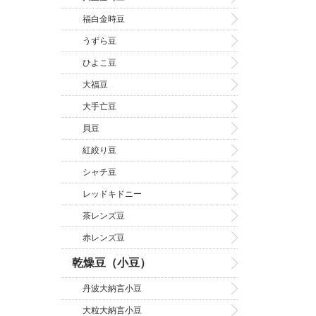
福白金時豆
うずら豆
ひよこ豆
大福豆
大手亡豆
貝豆
紅絞り豆
シャチ豆
レッドキドニー
茶レンズ豆
赤レンズ豆
乾燥豆（小豆）
丹波大納言小豆
大粒大納言小豆