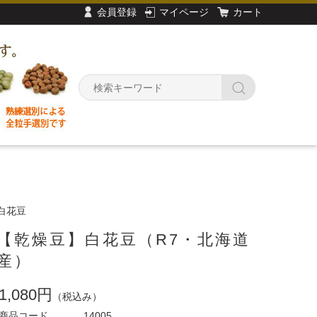
会員登録
マイページ
カート
白花豆
【乾燥豆】白花豆（R7・北海道
産）
1,080円
（税込み）
商品コード
14005