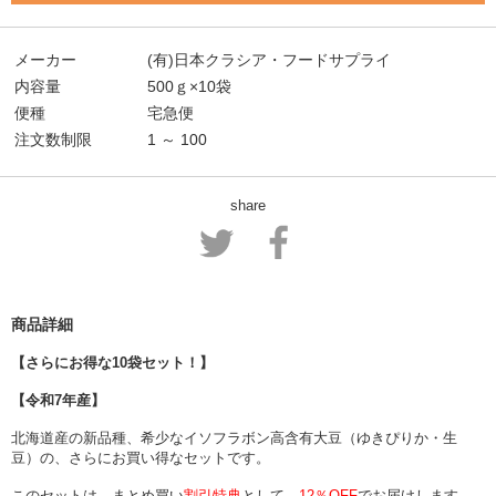
メーカー
(有)日本クラシア・フードサプライ
内容量
500ｇ×10袋
便種
宅急便
注文数制限
1 ～ 100
share
商品詳細
【さらにお得な10袋セット！】
【令和7年産】
北海道産の新品種、希少なイソフラボン高含有大豆（ゆきぴりか・生
豆）の、さらにお買い得なセットです。
このセットは、まとめ買い
割引特典
として、
12％OFF
でお届けします。