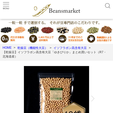
HOME
乾燥豆（機能性大豆）
イソフラボン高含有大豆
【乾燥豆】イソフラボン高含有大豆「ゆきぴりか」まとめ買いセット（R7・
北海道産）