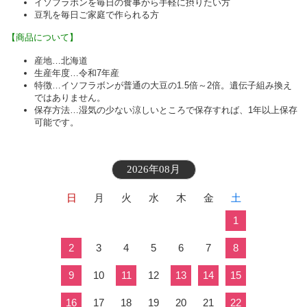
イソフラボンを毎日の食事から手軽に摂りたい方
豆乳を毎日ご家庭で作られる方
【商品について】
産地…北海道
生産年度…
令和7年産
特徴…イソフラボンが普通の大豆の1.5倍～2倍。遺伝子組み換え
ではありません。
保存方法…湿気の少ない涼しいところで保存すれば、1年以上保存
可能です。
2026年08月
日
月
火
水
木
金
土
1
2
3
4
5
6
7
8
9
10
11
12
13
14
15
16
17
18
19
20
21
22