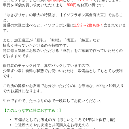
単品を10袋お買い求めいただくより、
890円
もお買い得です。
「ゆきぴりか」の最大の特徴は、【イソフラボン高含有大豆】であるこ
と。
普通の大豆に比べると、イソフラボン量は
1.5倍～2倍も多く
含まれていま
す。
また、加工適正が「豆乳」「味噌」「煮豆」「納豆」など
幅広く使っていただけるのも特徴です。
特に毎日気軽にお飲みいただける「豆乳」をご家庭で作っていただくの
がおすすめです。
個包装のチャック付で、真空パックしていますので、
少量ずつ常に新鮮な状態でお使いいただけ、常備品としてもとても便利
です。
ご近所の皆様やお友達でお分けいただくのにも最適な、500ｇ×10袋入り
でのお届けになります。
生豆ですので、たっぷりの水で一晩戻してお使いください。
【このような方に特におすすめ！】
常備品としてお考えの方（涼しいところで1年以上保存可能）
ご近所の方やお友達と共同購入をお考えの方