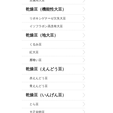
豆腐用大豆
乾燥豆（機能性大豆）
リポキシゲナーゼ欠失大豆
イソフラボン高含有大豆
乾燥豆（地大豆）
くるみ豆
紅大豆
雁喰い豆
乾燥豆（えんどう豆）
赤えんどう豆
青えんどう豆
乾燥豆（いんげん豆）
とら豆
大正金時豆