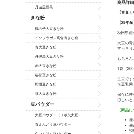
商品詳細
丹波黒豆茶
【青臭く
きな粉
【29年産
鶴の子大豆きな粉
秋田県産
イソフラボン高含有きな粉
大豆の青
青大豆きな粉
すっきり
丹波黒大豆きな粉
もちろん
赤大豆きな粉
1袋（3
秘伝豆きな粉
生豆です
※豆乳用
鞍掛豆きな粉
茶大豆きな粉
保存に便
涼しいと
豆パウダー
【商品に
大豆パウダー（リポ欠大豆）
産
青えんどう豆パウダー
生
特
白いんげん豆パウダー