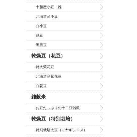
十勝産小豆 雅
北海道産小豆
白小豆
緑豆
黒目豆
乾燥豆（花豆）
特大紫花豆
北海道産紫花豆
白花豆
雑穀米
お豆たっぷりの十二豆雑穀
乾燥豆（特別栽培）
特別栽培大豆（ミヤギシロメ）