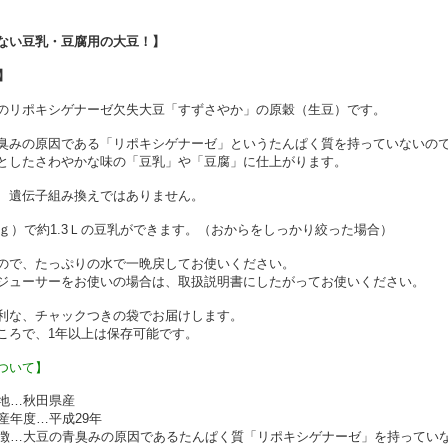
ない豆乳・豆腐用の大豆！】
】
のリポキシゲナーゼ欠失大豆「すずさやか」の原穀（生豆）です。
臭みの原因である「リポキシゲナーゼ」というたんぱく質を持っていないの
としたさわやかな味の「豆乳」や「豆腐」に仕上がります。
、遺伝子組み換えではありません。
00ｇ）で約1.3Ｌの豆乳ができます。（おからをしっかり絞った場合）
ので、たっぷりの水で一晩戻してお使いください。
ジューサーをお使いの場合は、取扱説明書にしたがってお使いください。
利な、チャックつきの袋でお届けします。
ころで、1年以上は保存可能です。
ついて】
地…秋田県産
産年度…平成29年
徴…大豆の青臭みの原因であるたんぱく質「リポキシゲナーゼ」を持ってい