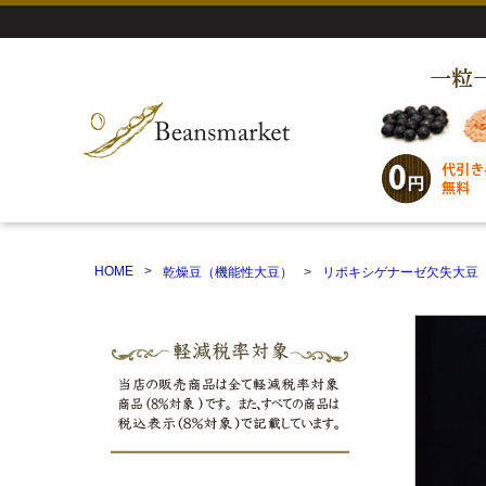
HOME
乾燥豆（機能性大豆）
リポキシゲナーゼ欠失大豆