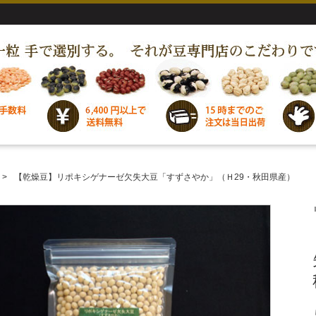
【乾燥豆】リポキシゲナーゼ欠失大豆「すずさやか」（Ｈ29・秋田県産）