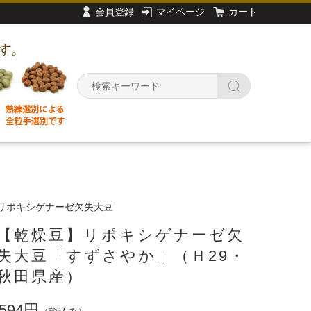
会員登録
マイページ
カート
リポキシゲナーゼ欠失大豆
【乾燥豆】リポキシゲナーゼ欠
失大豆「すずさやか」（Ｈ29・
秋田県産）
594円