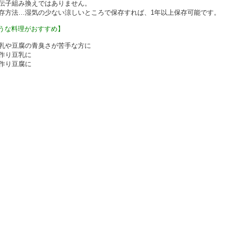
伝子組み換えではありません。
存方法…湿気の少ない涼しいところで保存すれば、1年以上保存可能です。
うな料理がおすすめ】
乳や豆腐の青臭さが苦手な方に
作り豆乳に
作り豆腐に