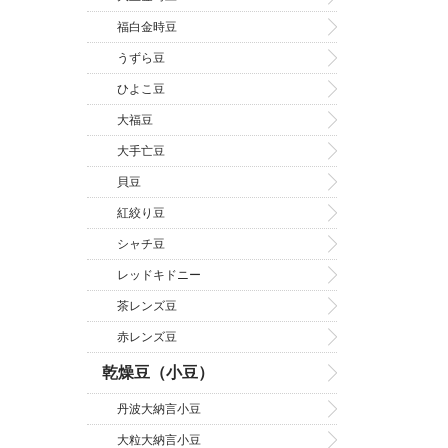
福白金時豆
うずら豆
ひよこ豆
大福豆
大手亡豆
貝豆
紅絞り豆
シャチ豆
レッドキドニー
茶レンズ豆
赤レンズ豆
乾燥豆（小豆）
丹波大納言小豆
大粒大納言小豆