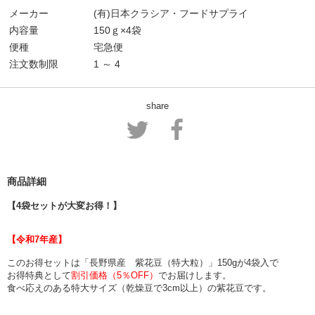
メーカー
(有)日本クラシア・フードサプライ
内容量
150ｇ×4袋
便種
宅急便
注文数制限
1 ～ 4
share
商品詳細
【4袋セットが大変お得！】
【令和7年産】
このお得セットは「長野県産 紫花豆（特大粒）」150gが4袋入で
お得特典として
割引価格（5％OFF）
でお届けします。
食べ応えのある特大サイズ（乾燥豆で3cm以上）の紫花豆です。