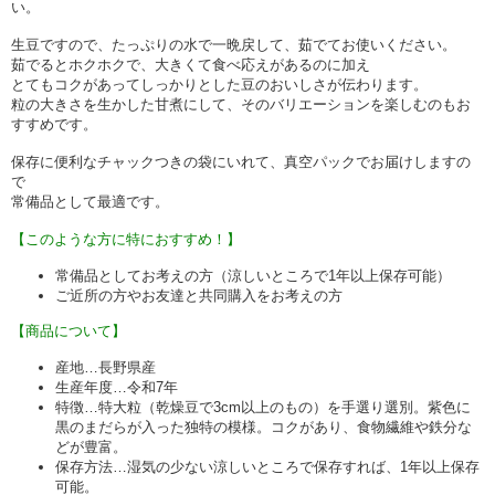
い。
生豆ですので、たっぷりの水で一晩戻して、茹でてお使いください。
茹でるとホクホクで、大きくて食べ応えがあるのに加え
とてもコクがあってしっかりとした豆のおいしさが伝わります。
粒の大きさを生かした甘煮にして、そのバリエーションを楽しむのもお
すすめです。
保存に便利なチャックつきの袋にいれて、真空パックでお届けしますの
で
常備品として最適です。
【このような方に特におすすめ！】
常備品としてお考えの方（涼しいところで1年以上保存可能）
ご近所の方やお友達と共同購入をお考えの方
【商品について】
産地…長野県産
生産年度…令和7年
特徴…特大粒（乾燥豆で3cm以上のもの）を手選り選別。紫色に
黒のまだらが入った独特の模様。コクがあり、食物繊維や鉄分な
どが豊富。
保存方法…湿気の少ない涼しいところで保存すれば、1年以上保存
可能。