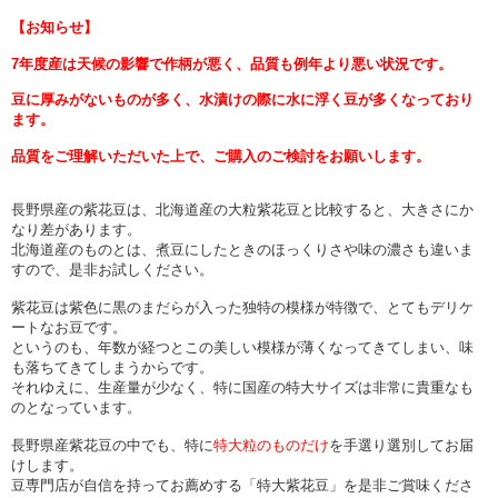
【お知らせ】
7年度産は天候の影響で作柄が悪く、品質も例年より悪い状況です。
豆に厚みがないものが多く、水漬けの際に水に浮く豆が多くなっており
ます。
品質をご理解いただいた上で、ご購入のご検討をお願いします。
長野県産の紫花豆は、北海道産の大粒紫花豆と比較すると、大きさにか
なり差があります。
北海道産のものとは、煮豆にしたときのほっくりさや味の濃さも違いま
すので、是非お試しください。
紫花豆は紫色に黒のまだらが入った独特の模様が特徴で、とてもデリケ
ートなお豆です。
というのも、年数が経つとこの美しい模様が薄くなってきてしまい、味
も落ちてきてしまうからです。
それゆえに、生産量が少なく、特に国産の特大サイズは非常に貴重なも
のとなっています。
長野県産紫花豆の中でも、特に
特大粒のものだけ
を手選り選別してお届
けします。
豆専門店が自信を持ってお薦めする「特大紫花豆」を是非ご賞味くださ